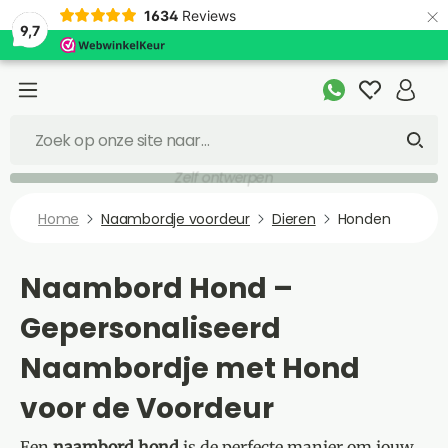
×
1634
Reviews
9,7
Snelle levering
Home
Naambordje voordeur
Dieren
Honden
Naambord Hond –
Gepersonaliseerd
Naambordje met Hond
voor de Voordeur
Een
naambord hond
is de perfecte manier om jouw