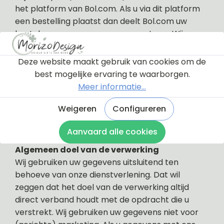
het platform van Bol.com. Als u via dit platform
een bestelling plaatst dan deelt Bol.com uw
bestel- en persoonsgegevens met ons. Wij
gebruiken deze gegevens om uw bestelling af te
handelen. Wij gaan vertrouwelijk met uw
Deze website maakt gebruik van cookies om de
gegevens om en hebben passende technische
best mogelijke ervaring te waarborgen.
en organisatorische maatregelen getroffen om
Meer informatie...
uw gegevens te beschermen tegen verlies en
ongeoorloofd gebruik.
Weigeren
Configureren
Doel van de gegevensverwerking
Aanvaard alle cookies
Algemeen doel van de verwerking
Wij gebruiken uw gegevens uitsluitend ten
behoeve van onze dienstverlening. Dat wil
zeggen dat het doel van de verwerking altijd
direct verband houdt met de opdracht die u
verstrekt. Wij gebruiken uw gegevens niet voor