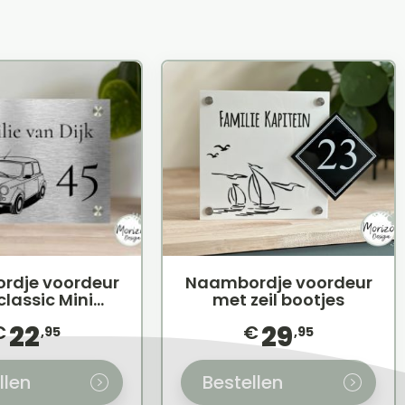
rdje voordeur
Naambordje voordeur
classic Mini
met zeil bootjes
Cooper
22
29
€
€
,95
,95
llen
Bestellen