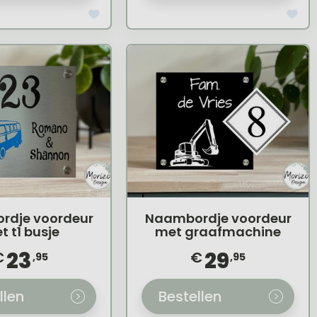
rdje voordeur
Naambordje voordeur
t t1 busje
met graafmachine
23
29
€
€
,95
,95
llen
Bestellen