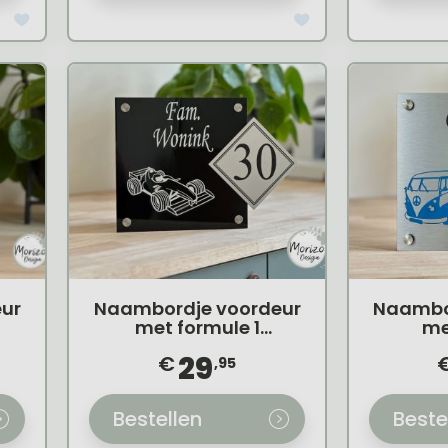
ur
Naambordje voordeur
Naambo
met formule 1
me
racewagen
29
€
,95
Bestellen
Beste