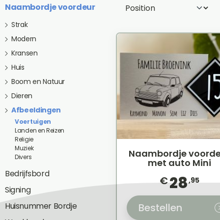
Naambordje voordeur
Strak
Modern
Kransen
Huis
Boom en Natuur
Dieren
Afbeeldingen
Voertuigen
Landen en Reizen
Religie
Muziek
Naambordje voorde
Divers
met auto Mini
Bedrijfsbord
28
€
,95
Signing
Huisnummer Bordje
Bestellen