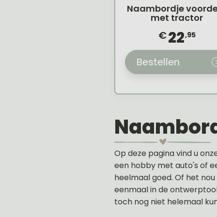
Naambordje voorde
met tractor
22
€
,95
Bestellen
Naambord
Op deze pagina vind u onz
een hobby met auto's of e
heelmaal goed. Of het nou 
eenmaal in de ontwerptool 
toch nog niet helemaal kun