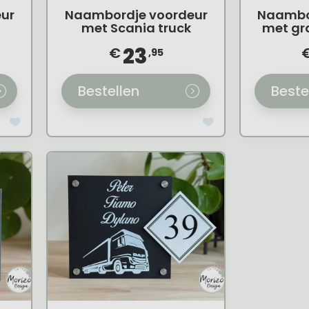
ur
Naambordje voordeur
Naambo
met Scania truck
met gr
23
€
,95
Bestellen
Beste