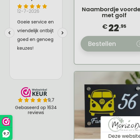
Naambordje voorde
met golf
22
€
,95
Bestellen
9,7
Deze website