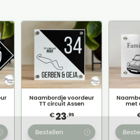
ur
Naambordje voordeur
Naambo
TT circuit Assen
met 
23
€
,95
Bestellen
Beste