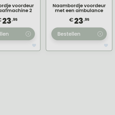
rdje voordeur
Naambordje voordeur
aafmachine 2
met een ambulance
23
23
€
€
,95
,95
llen
Bestellen