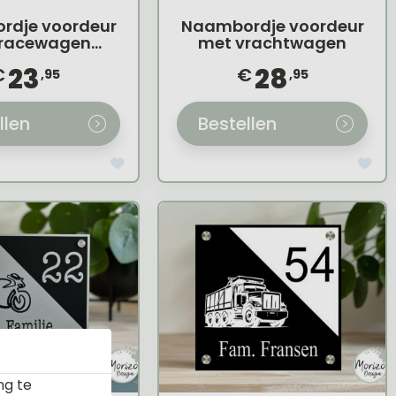
rdje voordeur
Naambordje voordeur
 racewagen
met vrachtwagen
ormule 1
23
28
€
€
,95
,95
llen
Bestellen
ng te