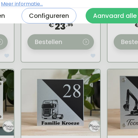
.
Meer informatie...
ur
Naambordje voordeur
Naambo
met DAF vrachtwagen
m
en
Configureren
Aanvaard alle
23
€
,95
Bestellen
Beste