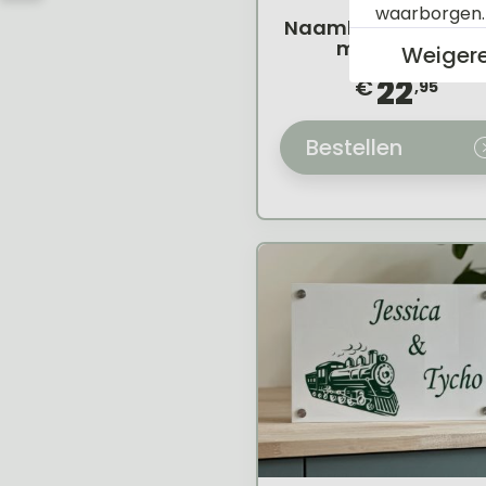
waarborgen
Naambordje voorde
met t1 busje
Weiger
22
€
,95
Bestellen