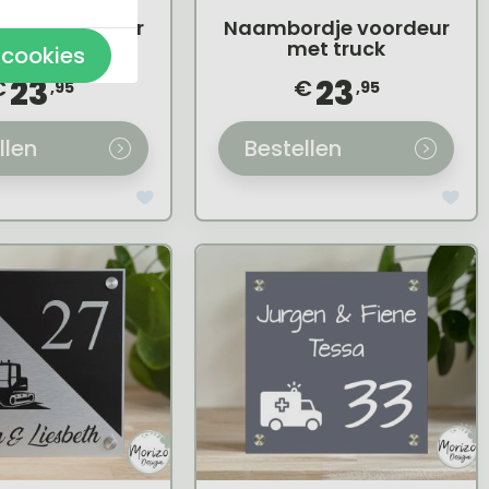
rdje voordeur
Naambordje voordeur
et motor
met truck
 cookies
23
23
€
€
,95
,95
llen
Bestellen