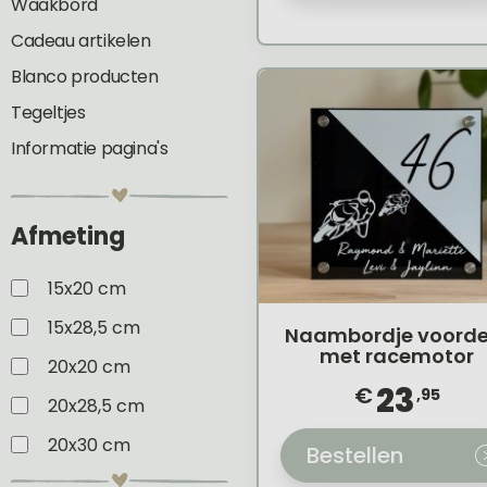
Waakbord
Cadeau artikelen
Blanco producten
Tegeltjes
Informatie pagina's
Afmeting
15x20 cm
15x28,5 cm
Naambordje voorde
met racemotor
20x20 cm
23
€
,95
20x28,5 cm
20x30 cm
Bestellen
25x25 cm