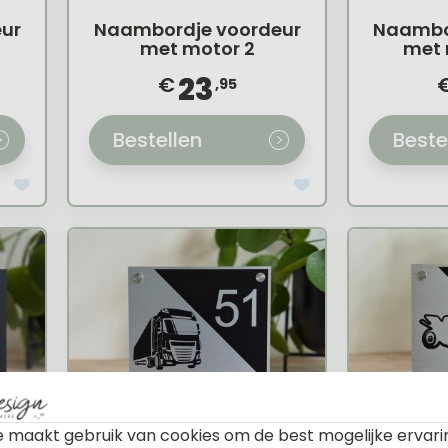
ur
Naambordje voordeur
Naambo
met motor 2
met
f
23
€
,95
Bestellen
Beste
 maakt gebruik van cookies om de best mogelijke ervari