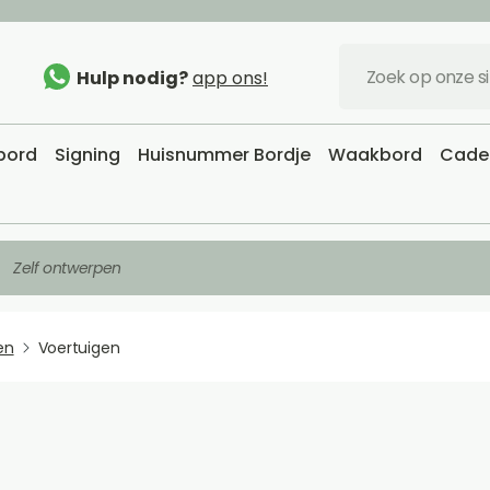
Hulp nodig?
app ons!
sbord
Signing
Huisnummer Bordje
Waakbord
Cadea
Zelf ontwerpen
en
Voertuigen