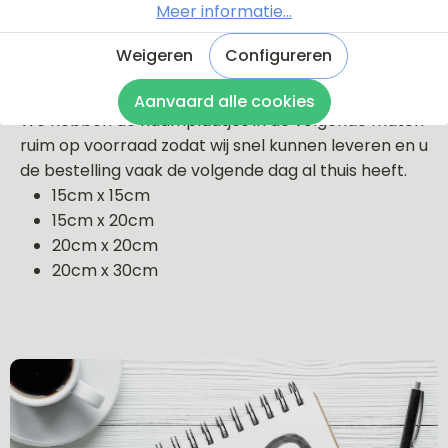
Meer informatie...
Op deze pagina hebben wij voor u alle
opaal kleurige plexiglas plaatjes
Weigeren
Configureren
gesorteerd.
Aanvaard alle cookies
We hebben de naamplaatjes in de volgende maten
ruim op voorraad zodat wij snel kunnen leveren en u
de bestelling vaak de volgende dag al thuis heeft.
15cm x 15cm
15cm x 20cm
20cm x 20cm
20cm x 30cm