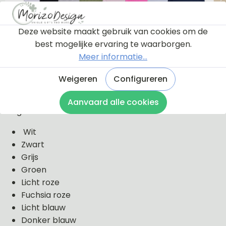
De kleuren en maten van de
Deze website maakt gebruik van cookies om de
shirtjes
best mogelijke ervaring te waarborgen.
Meer informatie...
Weigeren
Configureren
Wij hebben standaard de shirtjes met lange en korte
mouwen op voorraad. Deze shirtjes hebben wij in de
Aanvaard alle cookies
volgende kleuren.
Wit
Zwart
Grijs
Groen
Licht roze
Fuchsia roze
Licht blauw
Donker blauw