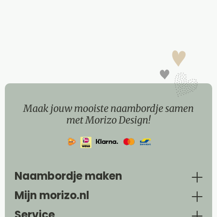
Maak jouw mooiste naambordje samen
met Morizo Design!
Naambordje maken
Mijn morizo.nl
Service