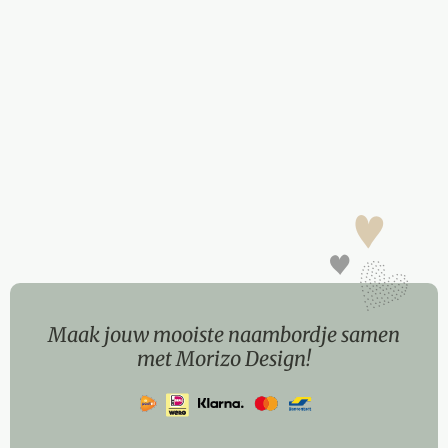
Maak jouw mooiste naambordje samen
met Morizo Design!