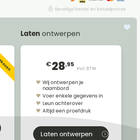
Beveiligd bestel en betaalproces
Laten
ontwerpen
gekozen
28
€
,95
Incl. BTW
Wij ontwerpen je
naambord
Voer enkele gegevens in
Leun achterover
Altijd een proefdruk
Laten ontwerpen