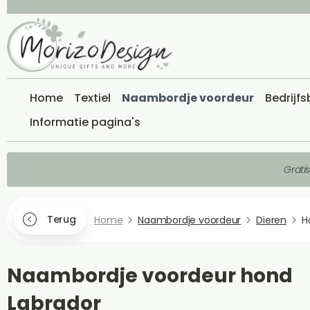
Home
Textiel
Naambordje voordeur
Bedrijf
Informatie pagina's
Grati
Terug
Home
Naambordje voordeur
Dieren
H
Naambordje voordeur hond
Labrador