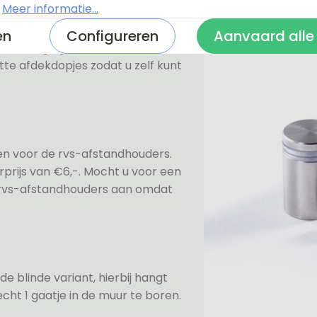
.
Meer informatie...
en
Configureren
Aanvaard alle
n bevestiging. Standaard worden
te afdekdopjes zodat u zelf kunt
ezen voor de rvs-afstandhouders.
prijs van €6,-. Mocht u voor een
e rvs-afstandhouders aan omdat
de blinde variant, hierbij hangt
cht 1 gaatje in de muur te boren.