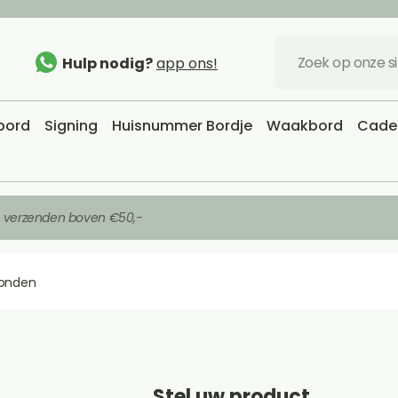
Hulp nodig?
app ons!
sbord
Signing
Huisnummer Bordje
Waakbord
Cadea
s verzenden boven €50,-
onden
Stel uw product