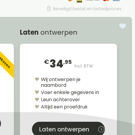
Beveiligd bestel en betaalproces
Laten
ontwerpen
gekozen
34
€
,95
Incl. BTW
Wij ontwerpen je
naambord
Voer enkele gegevens in
Leun achterover
Altijd een proefdruk
Laten ontwerpen