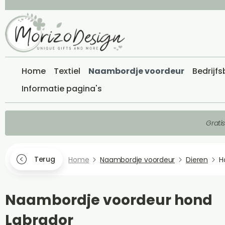
Home
Textiel
Naambordje voordeur
Bedrijf
Informatie pagina's
Grati
Terug
Home
Naambordje voordeur
Dieren
H
Naambordje voordeur hond
Labrador