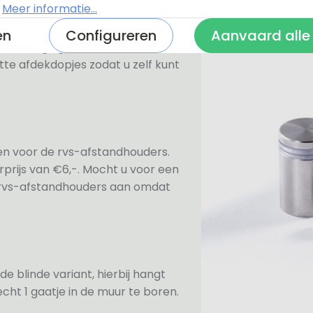
.
Meer informatie...
en
Configureren
Aanvaard alle
n bevestiging. Standaard worden
te afdekdopjes zodat u zelf kunt
ezen voor de rvs-afstandhouders.
prijs van €6,-. Mocht u voor een
e rvs-afstandhouders aan omdat
de blinde variant, hierbij hangt
cht 1 gaatje in de muur te boren.