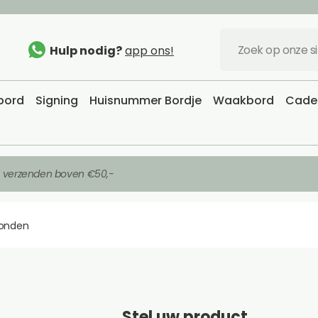
Hulp nodig?
app ons!
sbord
Signing
Huisnummer Bordje
Waakbord
Cadea
s verzenden boven €50,-
onden
Stel uw product