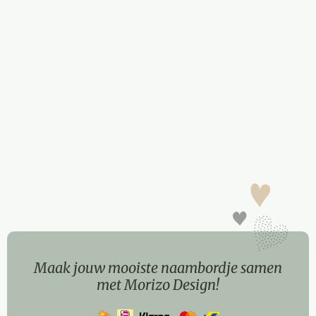
Maak jouw mooiste naambordje samen
met Morizo Design!