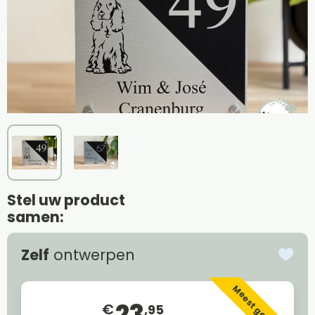
Stel uw product
samen:
Zelf
ontwerpen
Meest gekozen
23
€
,95