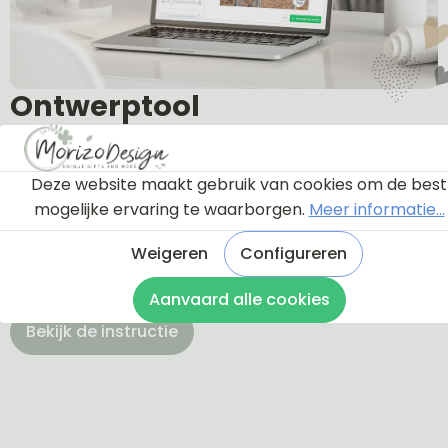
Ontwerptool
Via onderstaande knop komt u bij een instructie en
Deze website maakt gebruik van cookies om de best
een tutorial die u een rondleiding geeft door de
mogelijke ervaring te waarborgen.
Meer informatie...
ontwerptool. Hierdoor weet u precies hoe u zelf uw
Weigeren
Configureren
naambordje helemaal kunt aanpassen en naar uw
eigen smaak kunt ontwerpen.
Aanvaard alle cookies
Bekijk de instructie