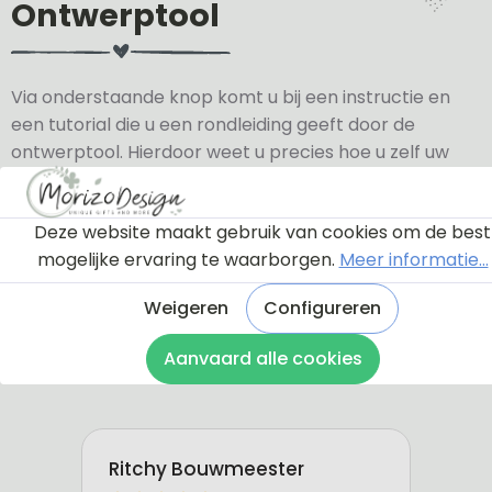
Ontwerptool
Via onderstaande knop komt u bij een instructie en
een tutorial die u een rondleiding geeft door de
ontwerptool. Hierdoor weet u precies hoe u zelf uw
naambordje helemaal kunt aanpassen en naar uw
eigen smaak kunt ontwerpen.
Deze website maakt gebruik van cookies om de best
mogelijke ervaring te waarborgen.
Meer informatie...
Bekijk de instructie
Weigeren
Configureren
Aanvaard alle cookies