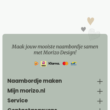
Maak jouw mooiste naambordje samen
met Morizo Design!
Naambordje maken
Mijn morizo.nl
Service