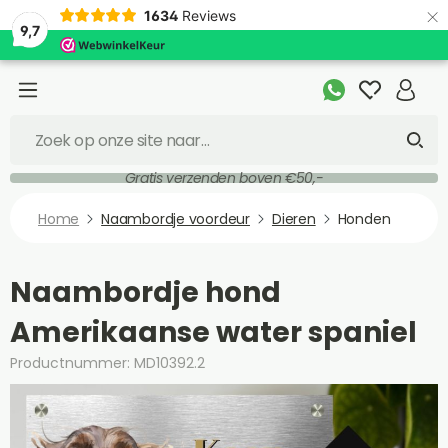
×
1634
Reviews
9,7
Gratis verzenden boven €50,-
Home
Naambordje voordeur
Dieren
Honden
Naambordje hond
Amerikaanse water spaniel
Productnummer: MD10392.2