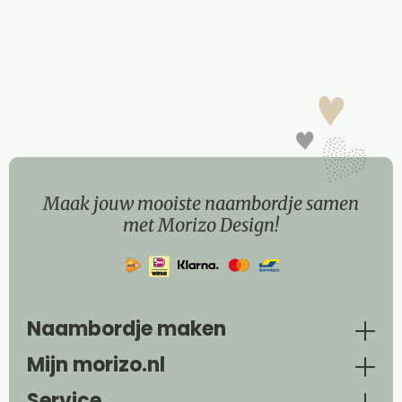
Maak jouw mooiste naambordje samen
met Morizo Design!
Naambordje maken
Mijn morizo.nl
Service