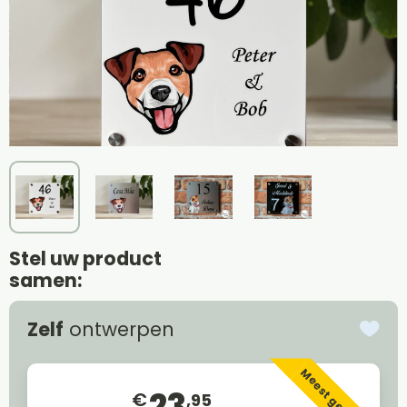
Stel uw product
samen:
Zelf
ontwerpen
Meest gekozen
23
€
,95