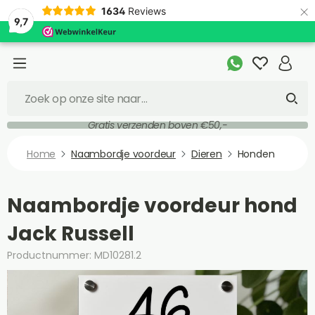
×
1634
Reviews
9,7
Gratis verzenden boven €50,-
Home
Naambordje voordeur
Dieren
Honden
Naambordje voordeur hond
Jack Russell
Productnummer: MD10281.2