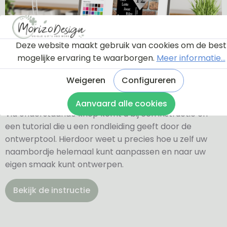
Deze website maakt gebruik van cookies om de best
mogelijke ervaring te waarborgen.
Meer informatie...
Ontwerptool
Weigeren
Configureren
Aanvaard alle cookies
Via onderstaande knop komt u bij een instructie en
een tutorial die u een rondleiding geeft door de
ontwerptool. Hierdoor weet u precies hoe u zelf uw
naambordje helemaal kunt aanpassen en naar uw
eigen smaak kunt ontwerpen.
Bekijk de instructie