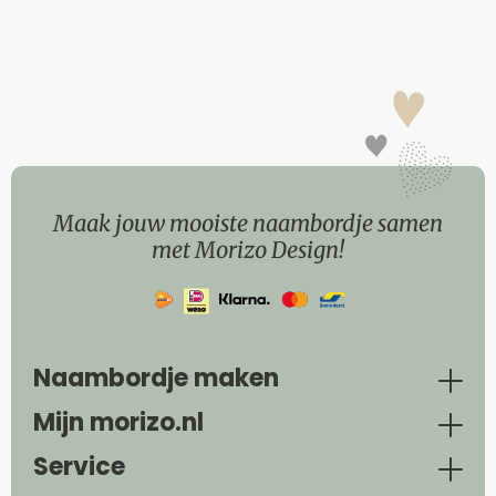
Maak jouw mooiste naambordje samen
met Morizo Design!
Naambordje maken
Mijn morizo.nl
Service