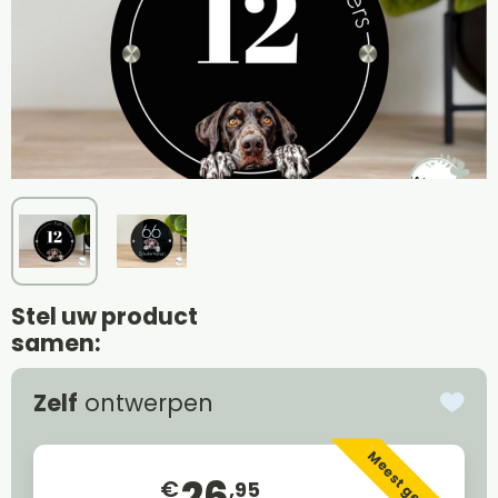
Stel uw product
samen:
Zelf
ontwerpen
Meest gekozen
26
€
,95