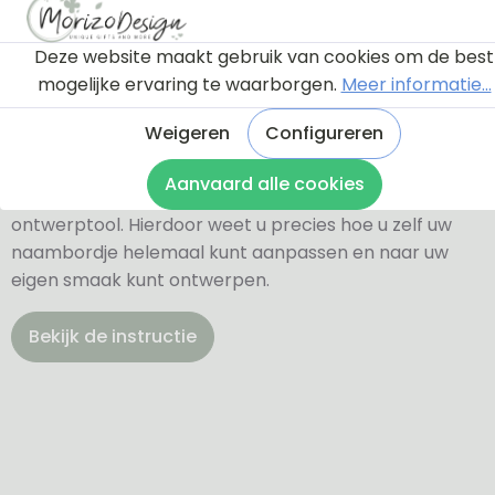
Deze website maakt gebruik van cookies om de best
Ontwerptool
mogelijke ervaring te waarborgen.
Meer informatie...
Weigeren
Configureren
Via onderstaande knop komt u bij een instructie en
Aanvaard alle cookies
een tutorial die u een rondleiding geeft door de
ontwerptool. Hierdoor weet u precies hoe u zelf uw
naambordje helemaal kunt aanpassen en naar uw
eigen smaak kunt ontwerpen.
Bekijk de instructie