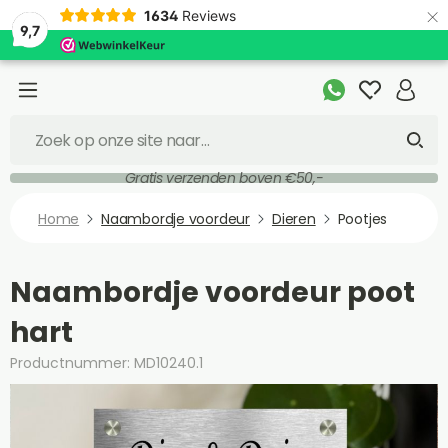
×
1634
Reviews
9,7
Gratis verzenden boven €50,-
Home
Naambordje voordeur
Dieren
Pootjes
Naambordje voordeur poot
hart
Productnummer: MD10240.1