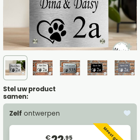
Stel uw product
samen:
Zelf
ontwerpen
Meest gekozen
22
€
,95