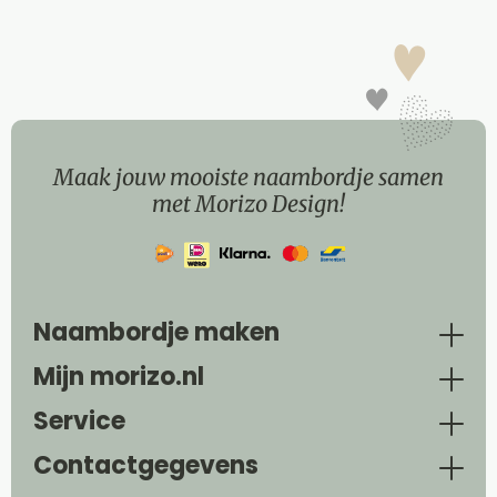
Maak jouw mooiste naambordje samen
met Morizo Design!
Naambordje maken
Mijn morizo.nl
Service
Contactgegevens