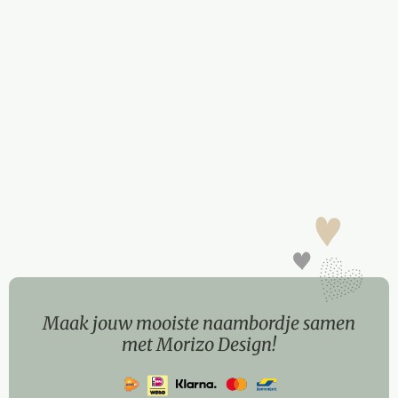
Maak jouw mooiste naambordje samen
met Morizo Design!