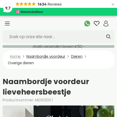
×
1634
Reviews
9,7
Gratis verzenden boven €50,-
Home
Naambordje voordeur
Dieren
Overige dieren
Naambordje voordeur
lieveheersbeestje
Productnummer: MD10200.1