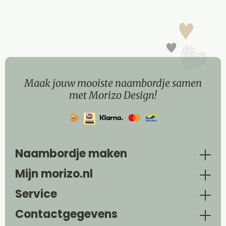
Maak jouw mooiste naambordje samen
met Morizo Design!
Naambordje maken
Mijn morizo.nl
Service
Contactgegevens