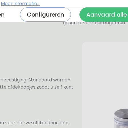
.
Meer informatie...
De RVS-look naambordjes zi
en
Configureren
Aanvaard alle
een geborstelde toplaag. Oo
geschikt voor buitengebruik.
n bevestiging. Standaard worden
te afdekdopjes zodat u zelf kunt
ezen voor de rvs-afstandhouders.