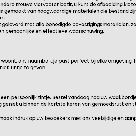
ere trouwe viervoeter bezit, u kunt de afbeelding kiezen 
is gemaakt van hoogwaardige materialen die bestand zij
rm.
 geleverd met alle benodigde bevestigingsmaterialen, zo
en persoonlijke en effectieve waarschuwing.
jk woont, ons naambordje past perfect bij elke omgeving. 
ek tintje te geven.
een persoonlijk tintje. Bestel vandaag nog uw waakbordj
ng geniet u binnen de kortste keren van gemoedsrust en sti
en maak indruk op uw bezoekers met ons veelzijdige en aa