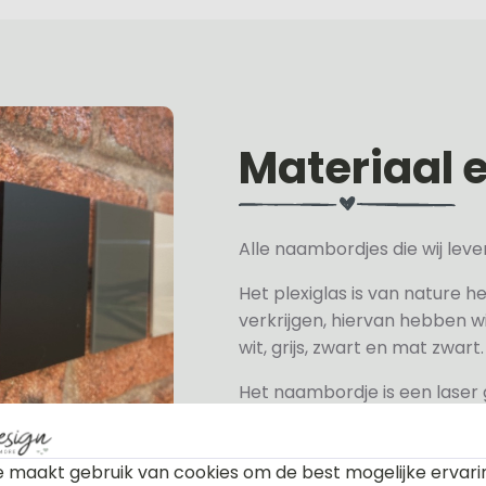
Materiaal 
Alle naambordjes die wij le
Het plexiglas is van nature h
verkrijgen, hiervan hebben wi
wit, grijs, zwart en mat zwart.
Het naambordje is een laser
daarom geschikt voor binne
een perspex naambordje of ac
 maakt gebruik van cookies om de best mogelijke ervari
zeer licht.