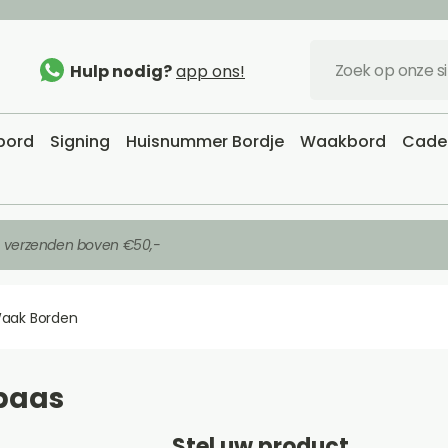
Hulp nodig?
app ons!
sbord
Signing
Huisnummer Bordje
Waakbord
Cadea
s verzenden boven €50,-
aak Borden
baas
Stel uw product