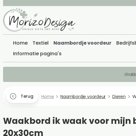
Home
Textiel
Naambordje voordeur
Bedrijf
Informatie pagina's
Grati
Terug
Home
Naambordje voordeur
Dieren
W
Waakbord ik waak voor mijn 
20x30cm