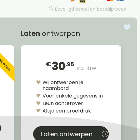
Beveiligd bestel en betaalproces
Laten
ontwerpen
gekozen
30
€
,95
Incl. BTW
Wij ontwerpen je
naambord
Voer enkele gegevens in
Leun achterover
Altijd een proefdruk
Laten ontwerpen