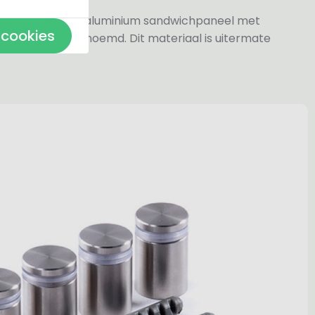
jn gemaakt van aluminium sandwichpaneel met
 cookies
k wel dibond genoemd. Dit materiaal is uitermate