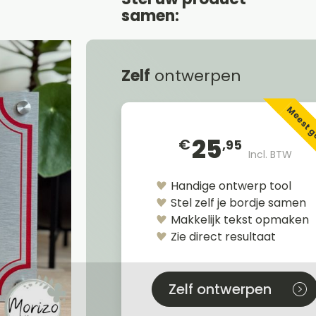
samen:
Zelf
ontwerpen
Meest 
25
€
,95
Incl. BTW
Handige ontwerp tool
Stel zelf je bordje samen
Makkelijk tekst opmaken
Zie direct resultaat
Zelf ontwerpen