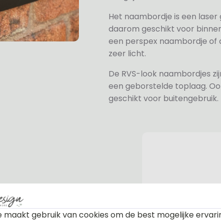
Het naambordje is een laser
daarom geschikt voor binne
een perspex naambordje of ac
zeer licht.
De RVS-look naambordjes zi
een geborstelde toplaag. Oo
geschikt voor buitengebruik.
n bevestiging. Standaard worden
te afdekdopjes zodat u zelf kunt
 maakt gebruik van cookies om de best mogelijke ervari