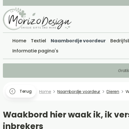
Home
Textiel
Naambordje voordeur
Bedrijf
Informatie pagina's
Grati
Terug
Home
Naambordje voordeur
Dieren
W
Waakbord hier waak ik, ik ve
inbrekers