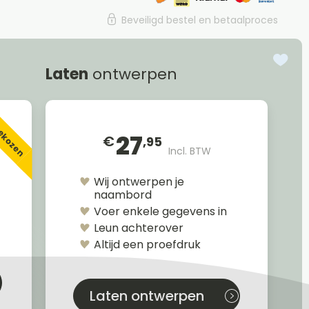
Beveiligd bestel en betaalproces
Laten
ontwerpen
gekozen
27
€
,95
Incl. BTW
Wij ontwerpen je
naambord
Voer enkele gegevens in
Leun achterover
Altijd een proefdruk
Laten ontwerpen