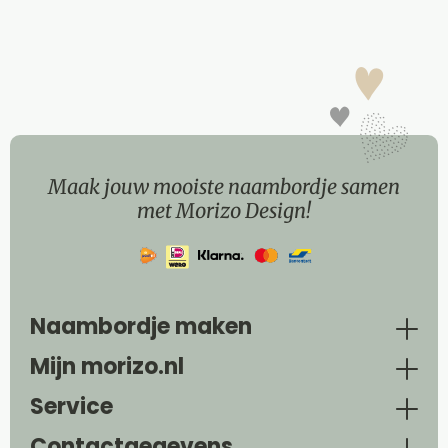
Maak jouw mooiste naambordje samen
met Morizo Design!
Naambordje maken
Mijn morizo.nl
Service
Contactgegevens