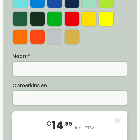
Naam*
Opmerkingen
14
€
,95
Incl. BTW