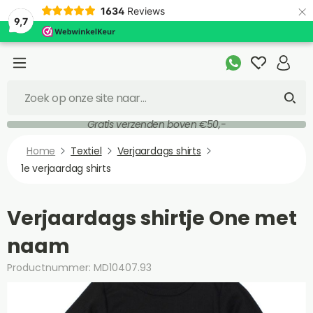
×
1634
Reviews
9,7
Gratis verzenden boven €50,-
Home
Textiel
Verjaardags shirts
1e verjaardag shirts
Verjaardags shirtje One met
naam
Productnummer: MD10407.93