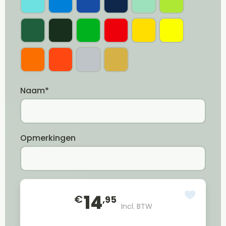
Naam*
Opmerkingen
14
€
,95
Incl. BTW