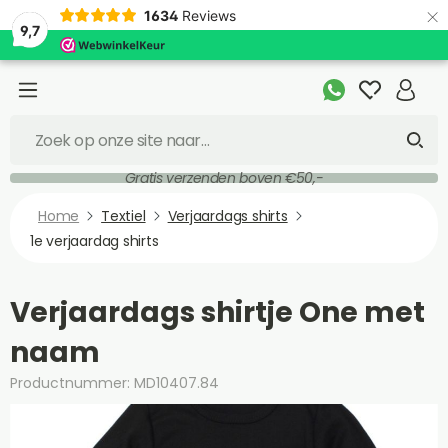
×
1634
Reviews
9,7
Gratis verzenden boven €50,-
Home
Textiel
Verjaardags shirts
1e verjaardag shirts
Verjaardags shirtje One met
naam
Productnummer: MD10407.84