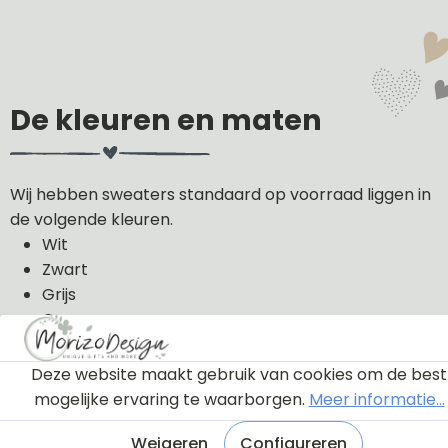
De kleuren en maten
Wij hebben sweaters standaard op voorraad liggen in
de volgende kleuren.
Wit
Zwart
Grijs
Groen
Licht roze
Donker blauw
Deze website maakt gebruik van cookies om de best
mogelijke ervaring te waarborgen.
Meer informatie...
De sweaters kunnen wij in de volgende maten uit
voorraad leveren: 56, 62, 68, 74, 80, 86, 92, 98 en 104.
Weigeren
Configureren