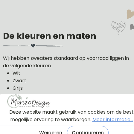
De kleuren en maten
Wij hebben sweaters standaard op voorraad liggen in
de volgende kleuren.
Wit
Zwart
Grijs
Groen
Licht roze
Donker blauw
Deze website maakt gebruik van cookies om de best
mogelijke ervaring te waarborgen.
Meer informatie...
De sweaters kunnen wij in de volgende maten uit
voorraad leveren: 56, 62, 68, 74, 80, 86, 92, 98 en 104.
Weigeren
Configureren