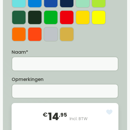
Naam*
Opmerkingen
14
€
,95
Incl. BTW