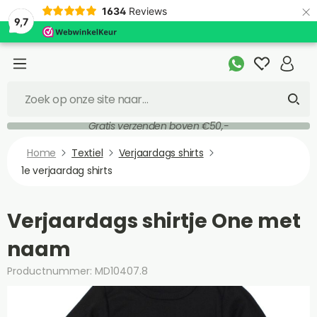
×
1634
Reviews
9,7
Gratis verzenden boven €50,-
Home
Textiel
Verjaardags shirts
1e verjaardag shirts
Verjaardags shirtje One met
naam
Productnummer: MD10407.8