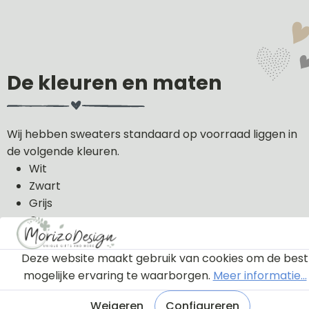
De kleuren en maten
Wij hebben sweaters standaard op voorraad liggen in
de volgende kleuren.
Wit
Zwart
Grijs
Groen
Licht roze
Donker blauw
Deze website maakt gebruik van cookies om de best
mogelijke ervaring te waarborgen.
Meer informatie...
De sweaters kunnen wij in de volgende maten uit
voorraad leveren: 56, 62, 68, 74, 80, 86, 92, 98 en 104.
Weigeren
Configureren