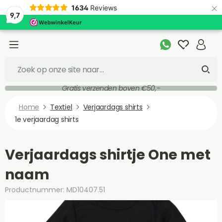
×
1634
Reviews
9,7
Gratis verzenden boven €50,-
Home
Textiel
Verjaardags shirts
1e verjaardag shirts
Verjaardags shirtje One met
naam
Productnummer: MD10407.51