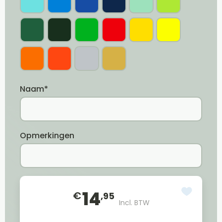
Naam*
Opmerkingen
14
€
,95
Incl. BTW