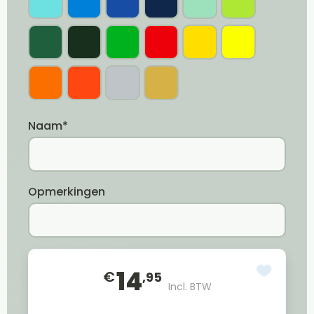
Naam*
Opmerkingen
14
€
,95
Incl. BTW