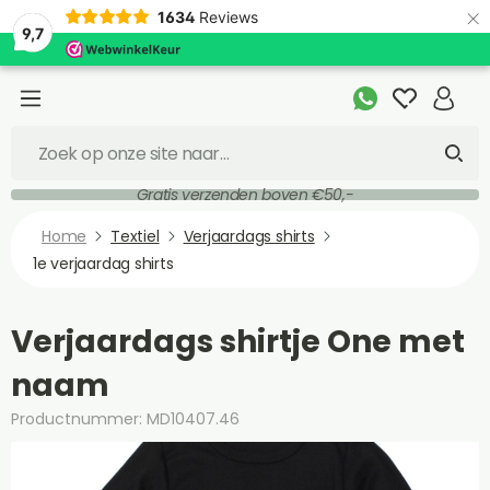
×
1634
Reviews
9,7
Gratis verzenden boven €50,-
Home
Textiel
Verjaardags shirts
1e verjaardag shirts
Verjaardags shirtje One met
naam
Productnummer: MD10407.46