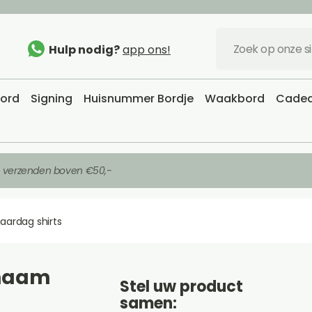
Hulp nodig?
app ons!
bord
Signing
Huisnummer Bordje
Waakbord
Cadea
s verzenden boven €50,-
jaardag shirts
 naam
Stel uw product
samen: