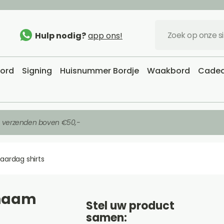
Hulp nodig?
app ons!
bord
Signing
Huisnummer Bordje
Waakbord
Cadea
s verzenden boven €50,-
jaardag shirts
 naam
Stel uw product
samen: