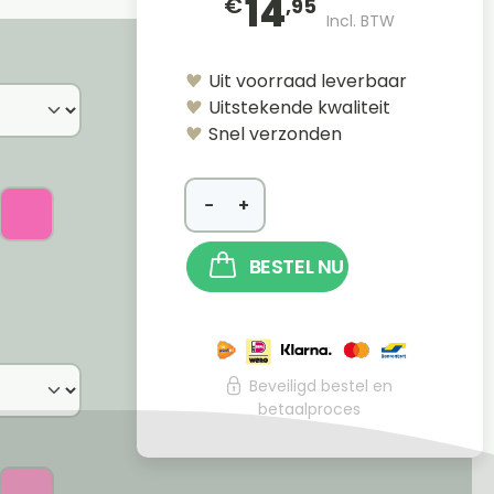
14
€
,95
Incl. BTW
Uit voorraad leverbaar
Uitstekende kwaliteit
Snel verzonden
−
+
BESTEL NU
Beveiligd bestel en
betaalproces