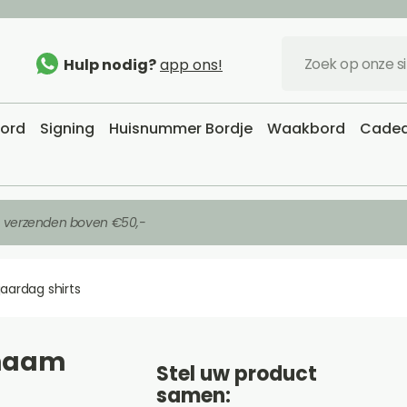
Hulp nodig?
app ons!
bord
Signing
Huisnummer Bordje
Waakbord
Cadea
s verzenden boven €50,-
jaardag shirts
 naam
Stel uw product
samen: