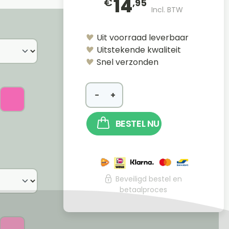
14
€
,95
Incl. BTW
Uit voorraad leverbaar
Uitstekende kwaliteit
Snel verzonden
−
+
BESTEL NU
Beveiligd bestel en
betaalproces