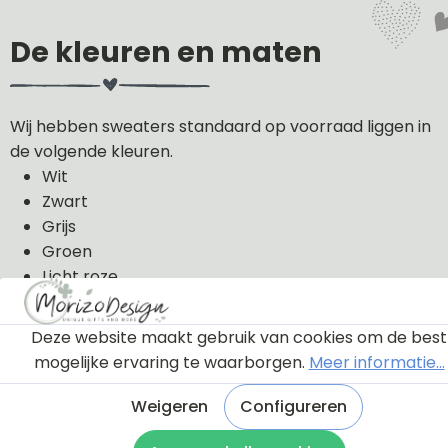
De kleuren en maten
Wij hebben sweaters standaard op voorraad liggen in
de volgende kleuren.
Wit
Zwart
Grijs
Groen
Licht roze
Donker blauw
Deze website maakt gebruik van cookies om de best
De sweaters kunnen wij in de volgende maten uit
mogelijke ervaring te waarborgen.
Meer informatie...
voorraad leveren: 56, 62, 68, 74, 80, 86, 92, 98 en 104.
Weigeren
Configureren
De sweaters zijn van 100% katoen gemaakt.