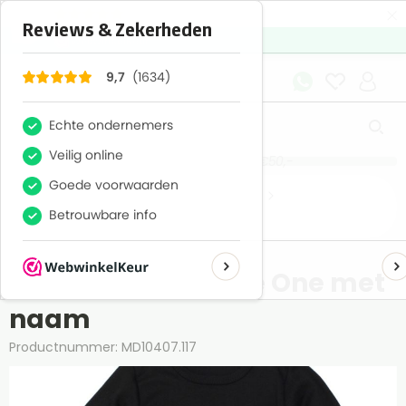
×
1634
Reviews
9,7
Gratis verzenden boven €50,-
Home
Textiel
Verjaardags shirts
1e verjaardag shirts
Verjaardags shirtje One met
naam
Productnummer: MD10407.117