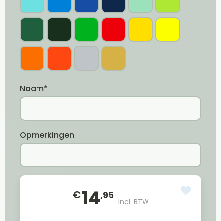
Naam*
Opmerkingen
14
€
,95
Incl. BTW