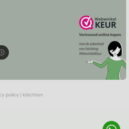
cy policy
klachten