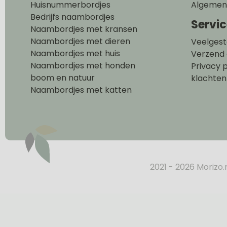
Huisnummerbordjes
Algemen
Bedrijfs naambordjes
Servi
Naambordjes met kransen
Naambordjes met dieren
Veelgest
Naambordjes met huis
Verzend 
Naambordjes met honden
Privacy p
boom en natuur
klachten
Naambordjes met katten
2021 - 2026 Morizo.