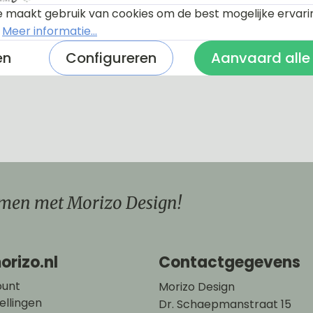
 maakt gebruik van cookies om de best mogelijke ervari
.
Meer informatie...
uitleg over de ontwerptool
en
Configureren
Aanvaard alle
men met Morizo Design!
orizo.nl
Contactgegevens
ount
Morizo Design
ellingen
Dr. Schaepmanstraat 15