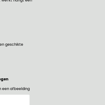
t werkt hangt een
een geschikte
oegen
n een afbeelding
egen die perfect