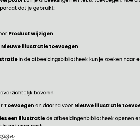
werptool
kun je afbeeldingen én tekst toevoegen. Hoe di
paraat dat je gebruikt:
oor
Product wijzigen
Nieuwe illustratie toevoegen
ustratie
in de afbeeldingsbibliotheek kun je zoeken naar 
 overzichtelijk bovenin
or
Toevoegen
en daarna voor
Nieuwe illustratie toev
ies een illustratie
de afbeeldingenbibliotheek openen e
ij je ontwerp past
bordje helemaal personaliseren en een afbeelding toevo