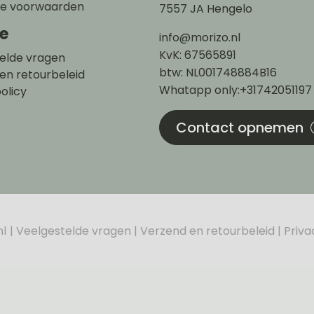
e voorwaarden
7557 JA Hengelo
ce
info@morizo.nl
KvK: 67565891
elde vragen
btw: NL001748884B16
en retourbeleid
Whatapp only:+31742051197
olicy
Contact opnemen
nl
Veelgestelde vragen
Verzend en retourbeleid
Priva