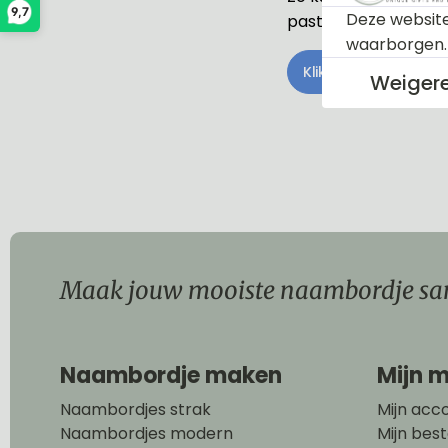
9,7
Deze website
past bij je stijl.
waarborgen
Klik hier voor meer 
Weiger
Maak jouw mooiste naambordje sa
Naambordje maken
Mijn m
Naambordjes strak
Mijn acc
Naambordjes modern
Mijn best