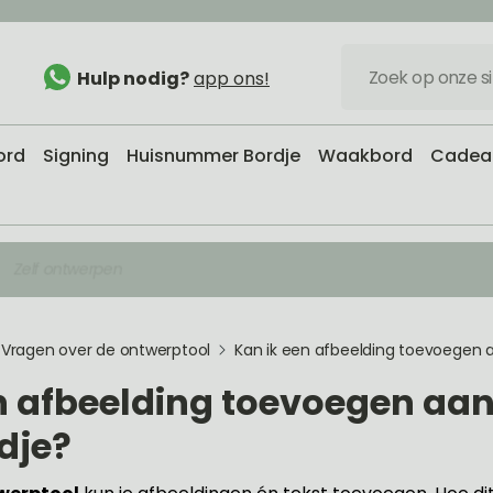
Hulp nodig?
app ons!
ord
Signing
Huisnummer Bordje
Waakbord
Cadeau
Zelf ontwerpen
Vragen over de ontwerptool
Kan ik een afbeelding toevoegen
n afbeelding toevoegen aan
dje?