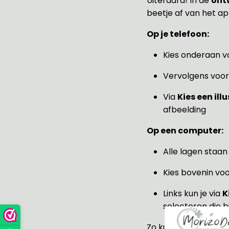
Uiteraard! In de
ont
beetje af van het ap
Op je telefoon:
Kies onderaan v
Vervolgens voor
Via
Kies een ill
afbeelding
Op een computer:
Alle lagen staan
Kies bovenin vo
Links kun je via
K
selecteren die b
Zo kun je jouw naam