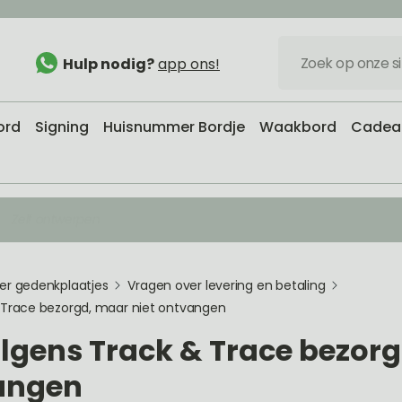
Hulp nodig?
app ons!
ord
Signing
Huisnummer Bordje
Waakbord
Cadeau
Zelf ontwerpen
er gedenkplaatjes
Vragen over levering en betaling
 Trace bezorgd, maar niet ontvangen
lgens Track & Trace bezor
vangen