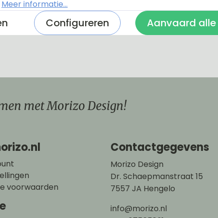
.
Meer informatie...
en
Configureren
Aanvaard alle
men met Morizo Design!
orizo.nl
Contactgegevens
ount
Morizo Design
ellingen
Dr. Schaepmanstraat 15
e voorwaarden
7557 JA Hengelo
ce
info@morizo.nl