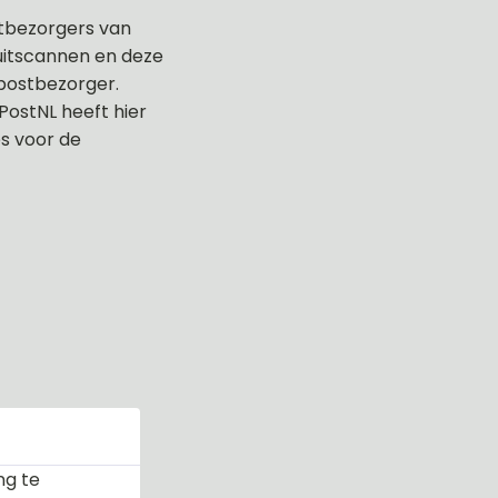
ostbezorgers van
 uitscannen en deze
postbezorger.
ostNL heeft hier
s voor de
ng te