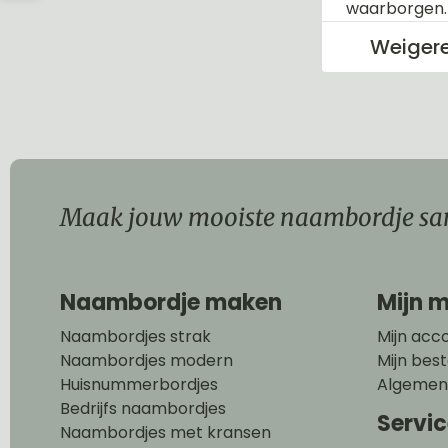
waarborgen
Weiger
Maak jouw mooiste naambordje sa
Naambordje maken
Mijn m
Naambordjes strak
Mijn acc
Naambordjes modern
Mijn best
Huisnummerbordjes
Algemen
Bedrijfs naambordjes
Servi
Naambordjes met kransen