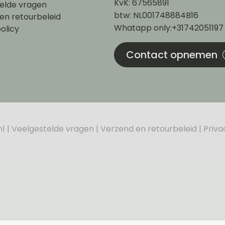
KvK: 67565891
elde vragen
btw: NL001748884B16
en retourbeleid
Whatapp only:+31742051197
olicy
Contact opnemen
nl
Veelgestelde vragen
Verzend en retourbeleid
Priva