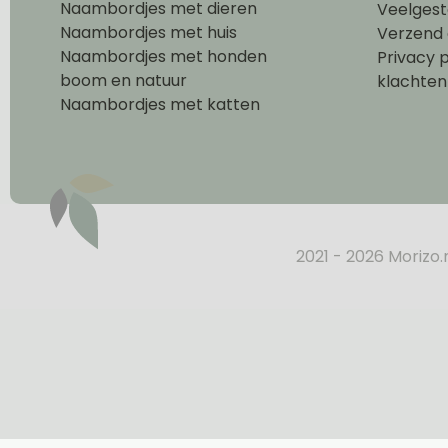
Naambordjes met dieren
Veelgest
Naambordjes met huis
Verzend 
Naambordjes met honden
Privacy p
boom en natuur
klachten
Naambordjes met katten
2021 - 2026 Morizo.