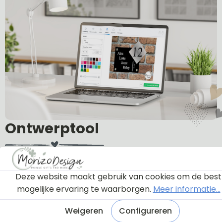
Ontwerptool
Via onderstaande knop komt u bij een instructie en
Deze website maakt gebruik van cookies om de best
een tutorial die u een rondleiding geeft door de
mogelijke ervaring te waarborgen.
Meer informatie...
ontwerptool. Hierdoor weet u precies hoe u zelf uw
naambordje helemaal kunt aanpassen en naar uw
Weigeren
Configureren
eigen smaak kunt ontwerpen.