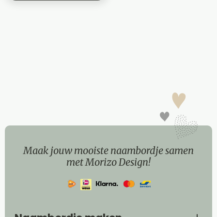
Maak jouw mooiste naambordje samen
met Morizo Design!