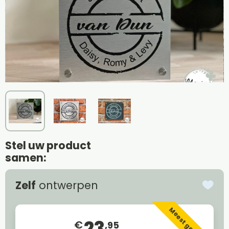
Stel uw product
samen:
Zelf
ontwerpen
Meest gekozen
23
€
,95