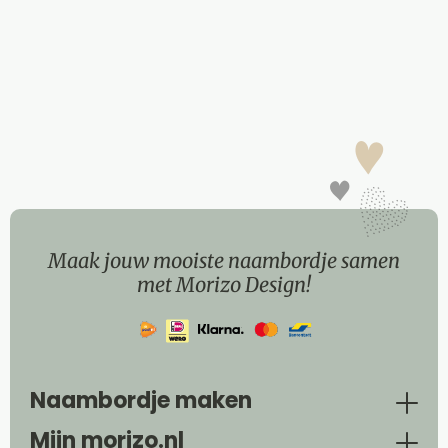
Maak jouw mooiste naambordje samen
met Morizo Design!
Naambordje maken
Mijn morizo.nl