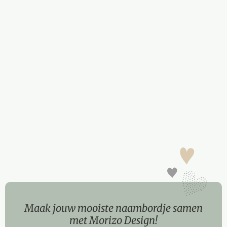
Maak jouw mooiste naambordje samen
met Morizo Design!