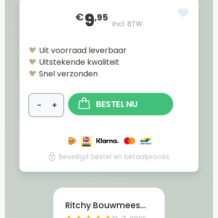
9
€
,95
Incl. BTW
Uit voorraad leverbaar
Uitstekende kwaliteit
Snel verzonden
BESTEL NU
−
+
Beveiligd bestel en betaalproces