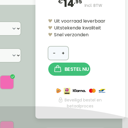
14
€
,95
Incl. BTW
Uit voorraad leverbaar
Uitstekende kwaliteit
Snel verzonden
−
+
BESTEL NU
Beveiligd bestel en
betaalproces