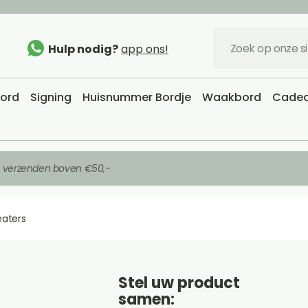
Hulp nodig?
app ons!
bord
Signing
Huisnummer Bordje
Waakbord
Cadea
s verzenden boven €50,-
eaters
Stel uw product
samen: