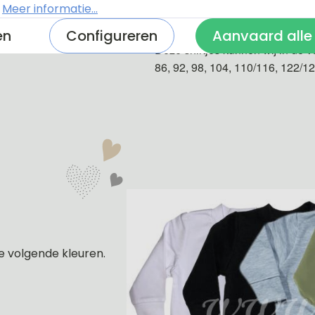
.
Meer informatie...
De shirtjes zijn van 100% katoe
en
Configureren
Aanvaard alle
Deze shirtjes kunnen wij in de v
86, 92, 98, 104, 110/116, 122/1
e volgende kleuren.