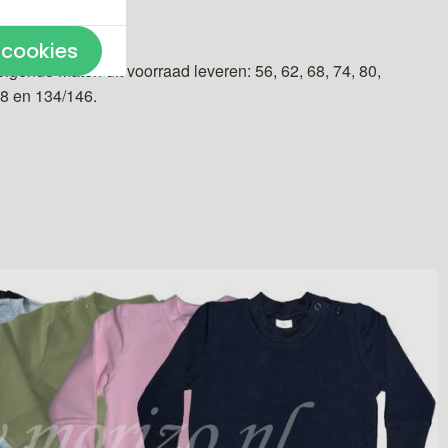
n gemaakt.
 cookies
olgende maten uit voorraad leveren: 56, 62, 68, 74, 80,
28 en 134/146.