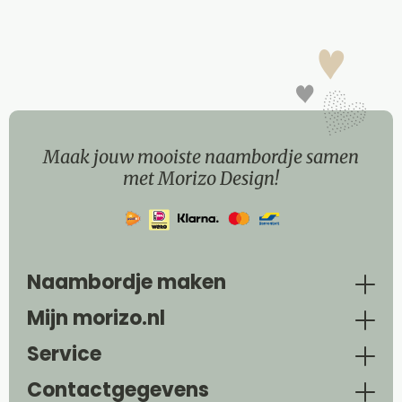
Maak jouw mooiste naambordje samen
met Morizo Design!
Naambordje maken
Mijn morizo.nl
Service
Contactgegevens