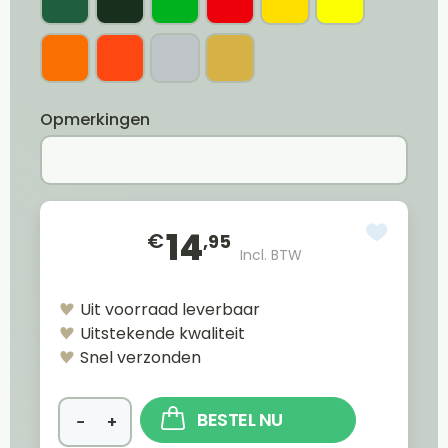
Opmerkingen
14
€
,95
Incl. BTW
Uit voorraad leverbaar
Uitstekende kwaliteit
Snel verzonden
BESTEL NU
−
+