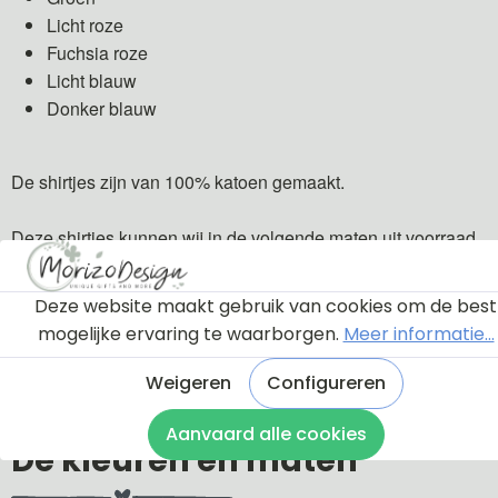
Licht roze
Fuchsia roze
Licht blauw
Donker blauw
De shirtjes zijn van 100% katoen gemaakt.
Deze shirtjes kunnen wij in de volgende maten uit voorraad
leveren: 56, 62, 68, 74, 80, 86, 92, 98, 104, 110/116, 122/128
en 134/146.
Deze website maakt gebruik van cookies om de best
mogelijke ervaring te waarborgen.
Meer informatie...
Weigeren
Configureren
Aanvaard alle cookies
De kleuren en maten