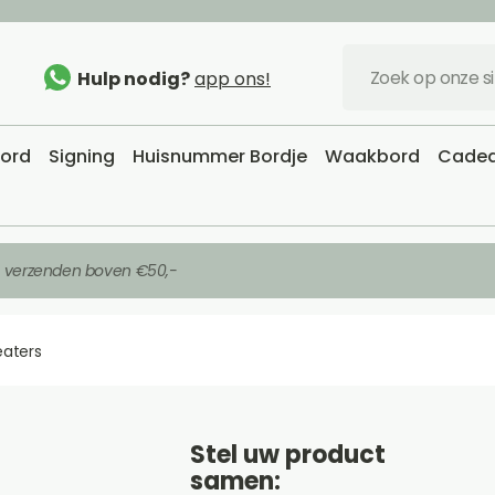
Hulp nodig?
app ons!
bord
Signing
Huisnummer Bordje
Waakbord
Cadea
s verzenden boven €50,-
eaters
Stel uw product
samen: