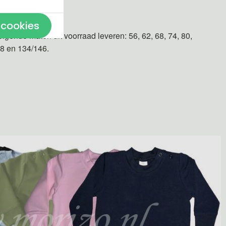
n gemaakt.
 cookies
olgende maten uit voorraad leveren: 56, 62, 68, 74, 80,
28 en 134/146.