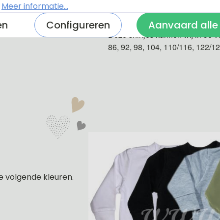
.
Meer informatie...
De shirtjes zijn van 100% katoe
en
Configureren
Aanvaard alle
Deze shirtjes kunnen wij in de v
86, 92, 98, 104, 110/116, 122/1
e volgende kleuren.