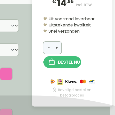
14
€
,95
Incl. BTW
Uit voorraad leverbaar
Uitstekende kwaliteit
Snel verzonden
−
+
BESTEL NU
Beveiligd bestel en
betaalproces