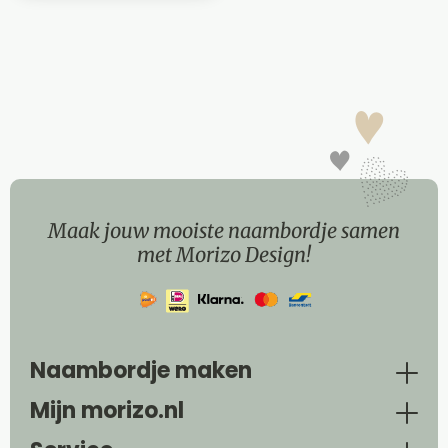
Maak jouw mooiste naambordje samen
met Morizo Design!
Naambordje maken
Mijn morizo.nl