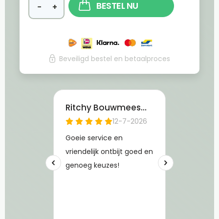
BESTEL NU
−
+
Beveiligd bestel en betaalproces