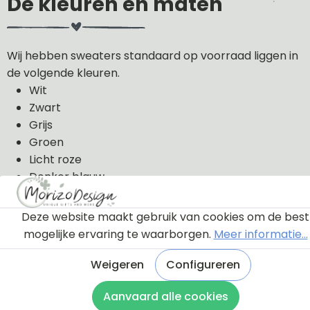
De kleuren en maten
Wij hebben sweaters standaard op voorraad liggen in
de volgende kleuren.
Wit
Zwart
Grijs
Groen
Licht roze
Donker blauw
De sweaters kunnen wij in de volgende maten uit
Deze website maakt gebruik van cookies om de best
voorraad leveren: 56, 62, 68, 74, 80, 86, 92, 98 en 104.
mogelijke ervaring te waarborgen.
Meer informatie...
De sweaters zijn van 100% katoen gemaakt.
Weigeren
Configureren
Aanvaard alle cookies