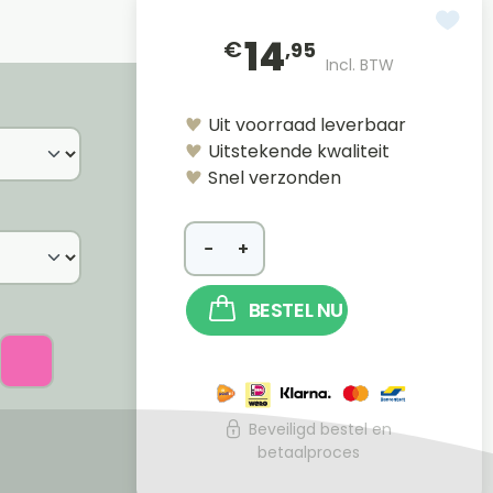
14
€
,95
Incl. BTW
Uit voorraad leverbaar
Uitstekende kwaliteit
Snel verzonden
−
+
BESTEL NU
Beveiligd bestel en
betaalproces