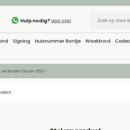
Hulp nodig?
app ons!
bord
Signing
Huisnummer Bordje
Waakbord
Cadea
s verzenden boven €50,-
eaters