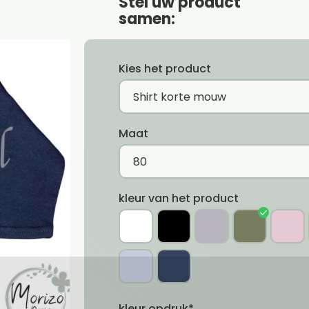
Stel uw product
samen:
Kies het product
Maat
kleur van het product
kleur opdruk*