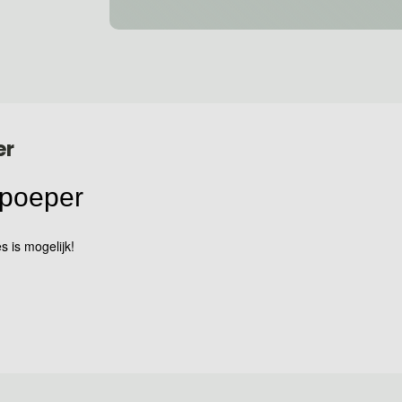
er
i poeper
s is mogelijk!