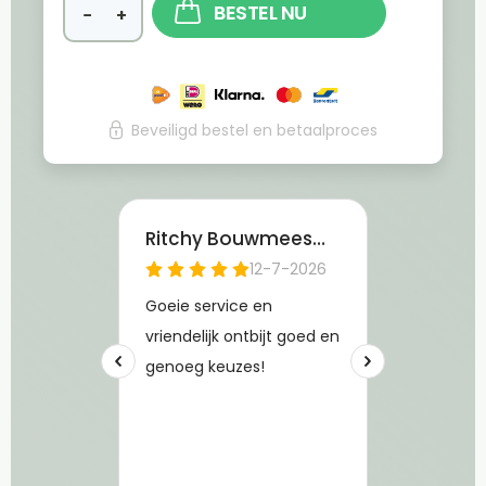
BESTEL NU
−
+
Beveiligd bestel en betaalproces