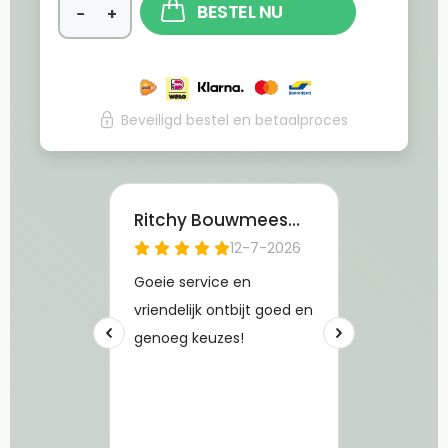
BESTEL NU
−
+
Beveiligd bestel en betaalproces