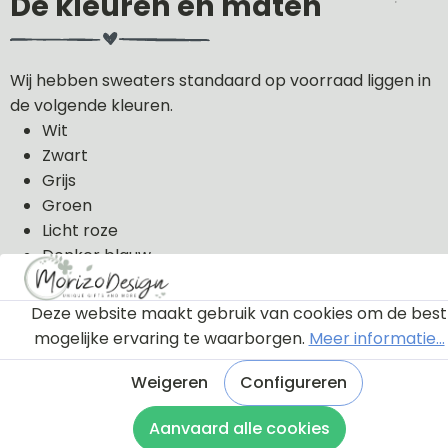
De kleuren en maten
Wij hebben sweaters standaard op voorraad liggen in
de volgende kleuren.
Wit
Zwart
Grijs
Groen
Licht roze
Donker blauw
De sweaters kunnen wij in de volgende maten uit
Deze website maakt gebruik van cookies om de best
voorraad leveren: 56, 62, 68, 74, 80, 86, 92, 98 en 104.
mogelijke ervaring te waarborgen.
Meer informatie...
De sweaters zijn van 100% katoen gemaakt.
Weigeren
Configureren
Aanvaard alle cookies