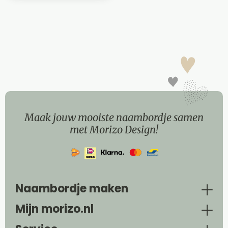
Maak jouw mooiste naambordje samen
met Morizo Design!
Naambordje maken
Mijn morizo.nl