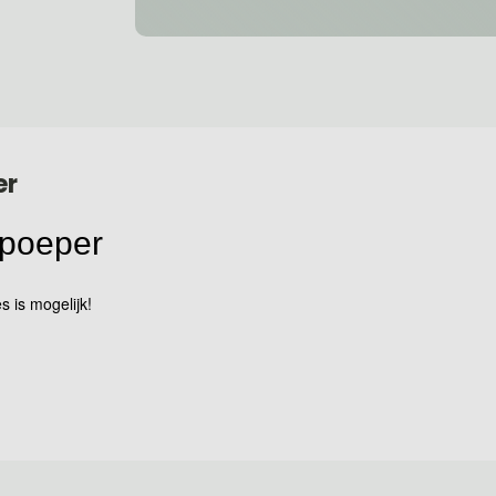
er
i poeper
s is mogelijk!