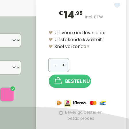
14
€
,95
Incl. BTW
Uit voorraad leverbaar
Uitstekende kwaliteit
Snel verzonden
−
+
BESTEL NU
Beveiligd bestel en
betaalproces