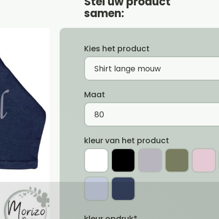
Stel uw product
samen:
Kies het product
Maat
kleur van het product
kleur opdruk*