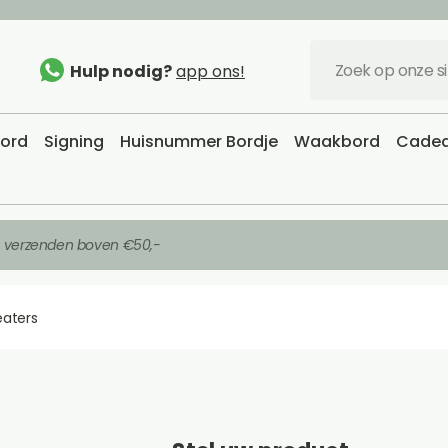
Hulp nodig?
app ons!
bord
Signing
Huisnummer Bordje
Waakbord
Cadea
s verzenden boven €50,-
eaters