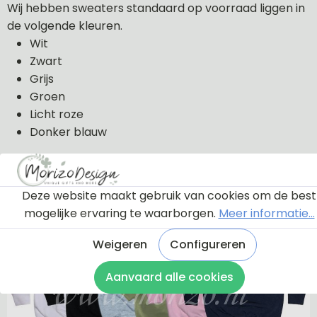
Wij hebben sweaters standaard op voorraad liggen in
de volgende kleuren.
Wit
Zwart
Grijs
Groen
Licht roze
Donker blauw
De sweaters kunnen wij in de volgende maten uit
voorraad leveren: 56, 62, 68, 74, 80, 86, 92, 98 en 104.
Deze website maakt gebruik van cookies om de best
mogelijke ervaring te waarborgen.
Meer informatie...
De sweaters zijn van 100% katoen gemaakt.
Weigeren
Configureren
Aanvaard alle cookies