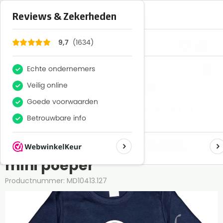
×
1634
Reviews
9,7
Gratis verzenden boven €50,-
Home
Textiel
Baby
Baby shirtjes & Sweaters
Shirt of trui met de tekst:
mini poeper
Productnummer: MD10413.127