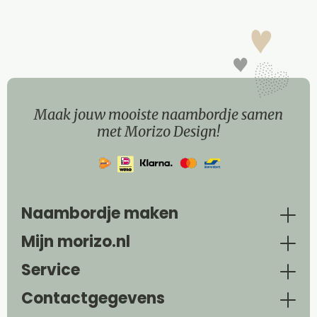
Maak jouw mooiste naambordje samen
met Morizo Design!
Naambordje maken
Mijn morizo.nl
Service
Contactgegevens