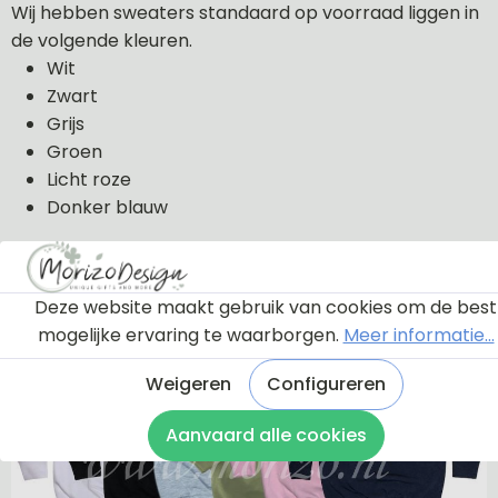
Wij hebben sweaters standaard op voorraad liggen in
de volgende kleuren.
Wit
Zwart
Grijs
Groen
Licht roze
Donker blauw
De sweaters kunnen wij in de volgende maten uit
voorraad leveren: 56, 62, 68, 74, 80, 86, 92, 98 en 104.
Deze website maakt gebruik van cookies om de best
mogelijke ervaring te waarborgen.
Meer informatie...
De sweaters zijn van 100% katoen gemaakt.
Weigeren
Configureren
Aanvaard alle cookies