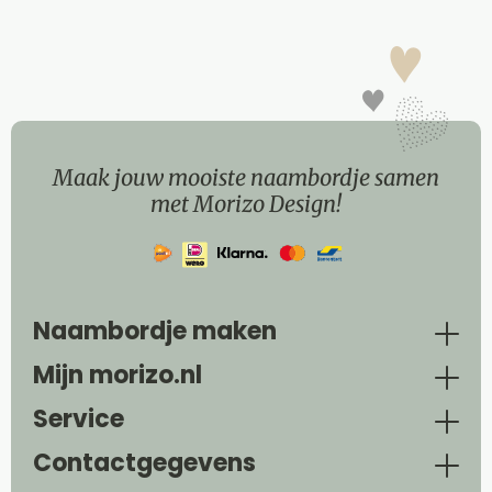
Maak jouw mooiste naambordje samen
met Morizo Design!
Naambordje maken
Mijn morizo.nl
Service
Contactgegevens