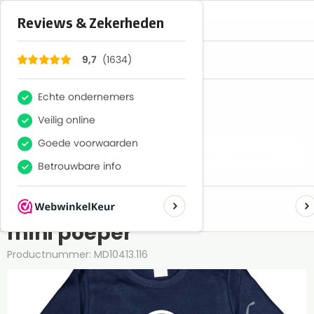
×
1634
Reviews
9,7
Gratis verzenden boven €50,-
Home
Textiel
Baby
Baby shirtjes & Sweaters
Shirt of trui met de tekst:
mini poeper
Productnummer: MD10413.116