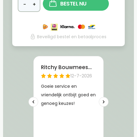
BESTEL NU
−
+
Beveiligd bestel en betaalproces