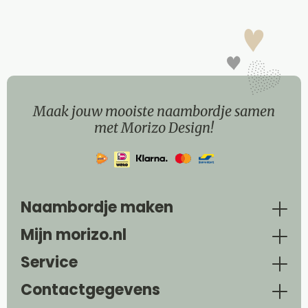
Maak jouw mooiste naambordje samen
met Morizo Design!
Naambordje maken
Mijn morizo.nl
Service
Contactgegevens