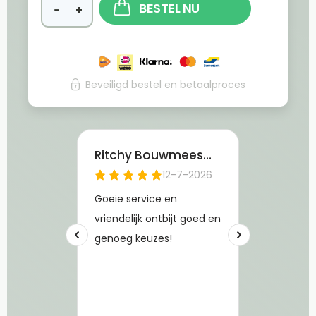
BESTEL NU
−
+
Beveiligd bestel en betaalproces