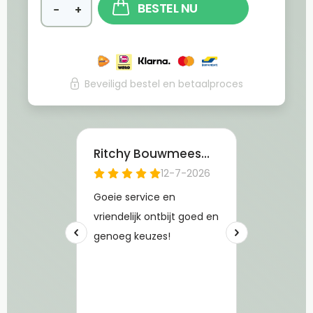
BESTEL NU
−
+
Beveiligd bestel en betaalproces