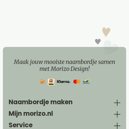
Maak jouw mooiste naambordje samen
met Morizo Design!
Naambordje maken
Mijn morizo.nl
Service