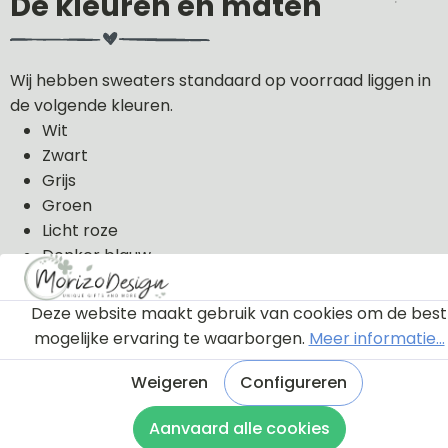
De kleuren en maten
Wij hebben sweaters standaard op voorraad liggen in
de volgende kleuren.
Wit
Zwart
Grijs
Groen
Licht roze
Donker blauw
De sweaters kunnen wij in de volgende maten uit
Deze website maakt gebruik van cookies om de best
voorraad leveren: 56, 62, 68, 74, 80, 86, 92, 98 en 104.
mogelijke ervaring te waarborgen.
Meer informatie...
De sweaters zijn van 100% katoen gemaakt.
Weigeren
Configureren
Aanvaard alle cookies