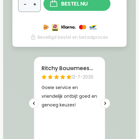
BESTEL NU
−
+
Beveiligd bestel en betaalproces