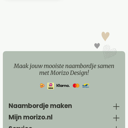
Maak jouw mooiste naambordje samen
met Morizo Design!
Naambordje maken
Mijn morizo.nl