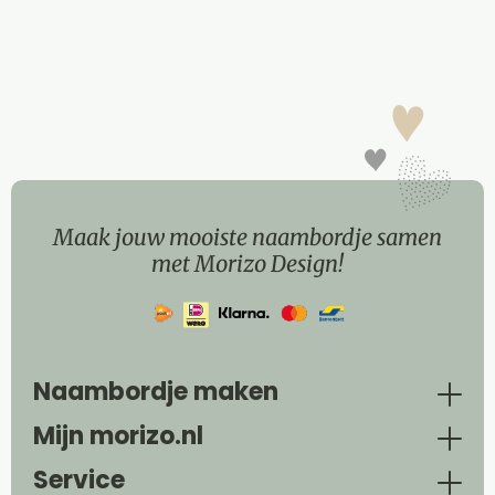
Maak jouw mooiste naambordje samen
met Morizo Design!
Naambordje maken
Mijn morizo.nl
Service