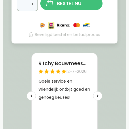
BESTEL NU
−
+
Beveiligd bestel en betaalproces